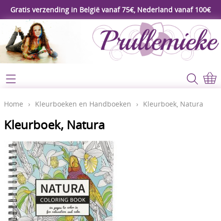
Gratis verzending in België vanaf 75€, Nederland vanaf 100€
Webshop
Koopjeshoek
Home
Home
›
Kleurboeken en Handboeken
›
Kleurboek, Natura
****Nieuw****
Kleurboek, Natura
Contact
Workshop
Mijn account
Gereedschap
Video's
Lijm - Tape - Magneten
Papier - karton - enveloppen
Blog
Kaarten maken - Scrapbook