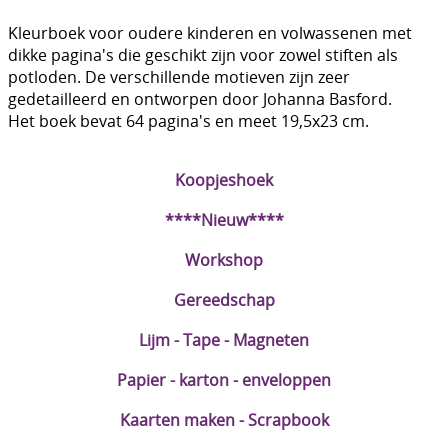
DIY Kits
Kleurboek voor oudere kinderen en volwassenen met
dikke pagina's die geschikt zijn voor zowel stiften als
Merken
potloden. De verschillende motieven zijn zeer
gedetailleerd en ontworpen door Johanna Basford.
Voor de kids
Het boek bevat 64 pagina's en meet 19,5x23 cm.
Straffe Combo's!!
Koopjeshoek
****Nieuw****
Workshop
Gereedschap
Lijm - Tape - Magneten
Papier - karton - enveloppen
Kaarten maken - Scrapbook