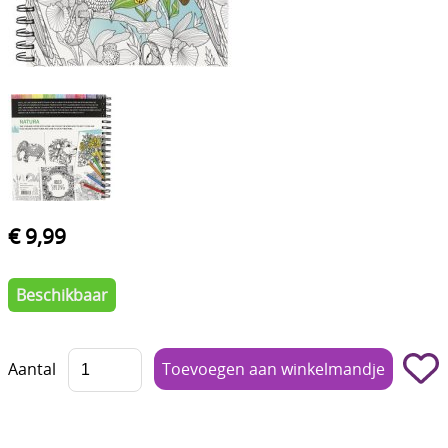
Boetseren - Modelleren
Verf en Co°
Bullet Journalling
Tekenen - Schrijven - kleuren
Haken - Vilt
€ 9,99
Basis
Bloemen uit crêpepapier of chenille
Beschikbaar
Kleuren - verf - Mediums
Kleurboeken en Handboeken
Aantal
Cadeaubon
Diversen