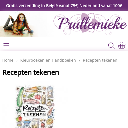
Gratis verzending in België vanaf 75€, Nederland vanaf 100€
Webshop
Koopjeshoek
Home
Home
›
Kleurboeken en Handboeken
›
Recepten tekenen
****Nieuw****
Recepten tekenen
Contact
Workshop
Mijn account
Gereedschap
Video's
Lijm - Tape - Magneten
Papier - karton - enveloppen
Blog
Kaarten maken - Scrapbook