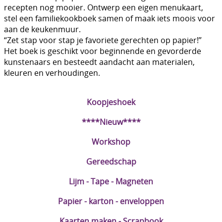
recepten nog mooier. Ontwerp een eigen menukaart,
DIY Kits
stel een familiekookboek samen of maak iets moois voor
aan de keukenmuur.
Merken
“Zet stap voor stap je favoriete gerechten op papier!”
Het boek is geschikt voor beginnende en gevorderde
Voor de kids
kunstenaars en besteedt aandacht aan materialen,
kleuren en verhoudingen.
Straffe Combo's!!
Koopjeshoek
****Nieuw****
Workshop
Gereedschap
Lijm - Tape - Magneten
Papier - karton - enveloppen
Kaarten maken - Scrapbook