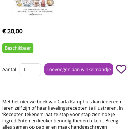
Boetseren - Modelleren
Verf en Co°
€ 20,00
Bullet Journalling
Tekenen - Schrijven - kleuren
Beschikbaar
Haken - Vilt
Basis
Aantal
Bloemen uit crêpepapier of chenille
Kleuren - verf - Mediums
Met het nieuwe boek van Carla Kamphuis kan iedereen
Kleurboeken en Handboeken
leren zelf zijn of haar lievelingsrecepten te illustreren. In
Cadeaubon
‘Recepten tekenen’ laat ze stap voor stap zien hoe je
ingrediënten en keukenbenodigdheden tekent. Breng
Diversen
alles samen op papier en maak handgeschreven