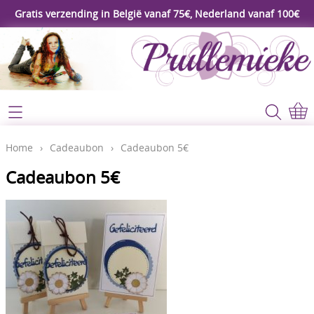
Gratis verzending in België vanaf 75€, Nederland vanaf 100€
Webshop
Koopjeshoek
Home
Home
›
Cadeaubon
›
Cadeaubon 5€
****Nieuw****
Cadeaubon 5€
Contact
Workshop
Mijn account
Gereedschap
Video's
Lijm - Tape - Magneten
Papier - karton - enveloppen
Blog
Kaarten maken - Scrapbook