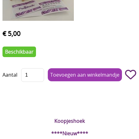
Boetseren - Modelleren
Verf en Co°
€ 5,00
Bullet Journalling
Tekenen - Schrijven - kleuren
Beschikbaar
Haken - Vilt
Basis
Aantal
Bloemen uit crêpepapier of chenille
Kleuren - verf - Mediums
Kleurboeken en Handboeken
Koopjeshoek
Cadeaubon
****Nieuw****
Diversen