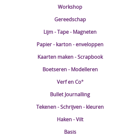
Workshop
DIY Kits
Gereedschap
Merken
Lijm - Tape - Magneten
Voor de kids
Papier - karton - enveloppen
Straffe Combo's!!
Kaarten maken - Scrapbook
Boetseren - Modelleren
Verf en Co°
Bullet Journalling
Tekenen - Schrijven - kleuren
Haken - Vilt
Basis