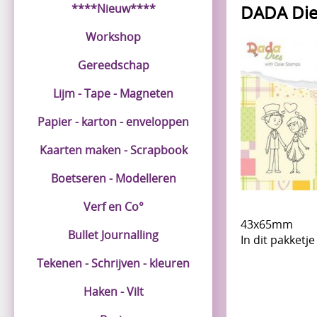
****Nieuw****
DADA Die 
Workshop
Gereedschap
Lijm - Tape - Magneten
Papier - karton - enveloppen
Kaarten maken - Scrapbook
Boetseren - Modelleren
Verf en Co°
43x65mm
Bullet Journalling
In dit pakketj
Tekenen - Schrijven - kleuren
Haken - Vilt