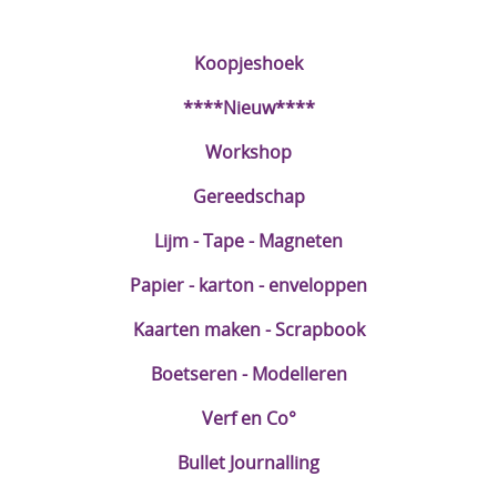
DIY Kits
Koopjeshoek
Merken
****Nieuw****
Voor de kids
Workshop
Straffe Combo's!!
Gereedschap
Lijm - Tape - Magneten
Papier - karton - enveloppen
Kaarten maken - Scrapbook
Boetseren - Modelleren
Verf en Co°
Bullet Journalling