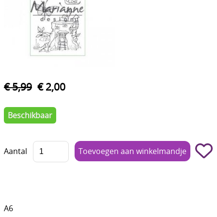
Boetseren - Modelleren
Verf en Co°
Bullet Journalling
Tekenen - Schrijven - kleuren
€ 5,99
€ 2,00
Haken - Vilt
Basis
Beschikbaar
Bloemen uit crêpepapier of chenille
Aantal
Kleuren - verf - Mediums
Kleurboeken en Handboeken
Cadeaubon
A6
Diversen