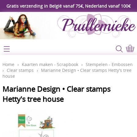
Gratis verzending in België vanaf 75€, Nederland vanaf 100€
Webshop
Koopjeshoek
Home
Home
›
Kaarten maken - Scrapbook
›
Stempelen - Embossen
›
Clear stamps
›
Marianne Design • Clear stamps Hetty's tree
****Nieuw****
house
Contact
Workshop
Marianne Design • Clear stamps
Mijn account
Hetty's tree house
Gereedschap
Video's
Lijm - Tape - Magneten
Papier - karton - enveloppen
Blog
Kaarten maken - Scrapbook