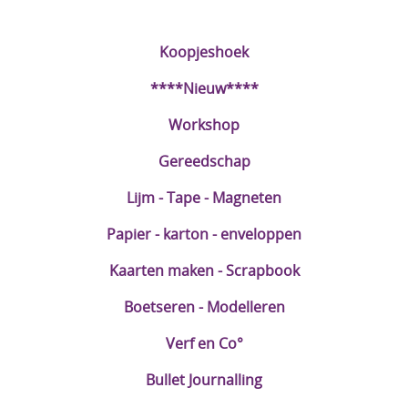
DIY Kits
Koopjeshoek
Merken
****Nieuw****
Voor de kids
Workshop
Straffe Combo's!!
Gereedschap
Lijm - Tape - Magneten
Papier - karton - enveloppen
Kaarten maken - Scrapbook
Boetseren - Modelleren
Verf en Co°
Bullet Journalling