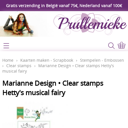
Gratis verzending in België vanaf 75€, Nederland vanaf 100€
Webshop
Koopjeshoek
Home
Home
›
Kaarten maken - Scrapbook
›
Stempelen - Embossen
›
Clear stamps
›
Marianne Design • Clear stamps Hetty's
****Nieuw****
musical fairy
Contact
Workshop
Marianne Design • Clear stamps
Mijn account
Hetty's musical fairy
Gereedschap
Video's
Lijm - Tape - Magneten
Papier - karton - enveloppen
Blog
Kaarten maken - Scrapbook