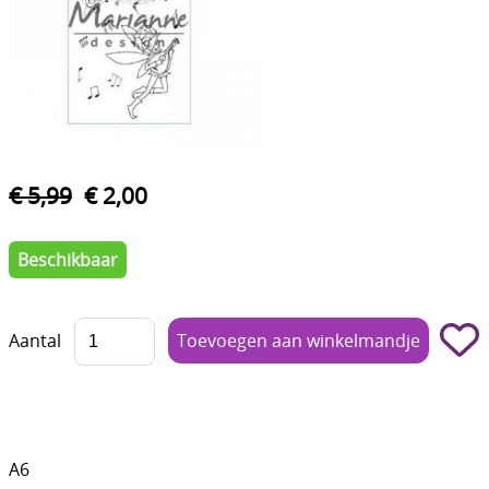
Boetseren - Modelleren
Verf en Co°
Bullet Journalling
Tekenen - Schrijven - kleuren
€ 5,99
€ 2,00
Haken - Vilt
Basis
Beschikbaar
Bloemen uit crêpepapier of chenille
Aantal
Kleuren - verf - Mediums
Kleurboeken en Handboeken
Cadeaubon
A6
Diversen