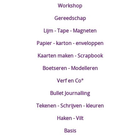
Workshop
Boetseren - Modelleren
Gereedschap
Verf en Co°
Lijm - Tape - Magneten
Bullet Journalling
Papier - karton - enveloppen
Tekenen - Schrijven - kleuren
Kaarten maken - Scrapbook
Haken - Vilt
Boetseren - Modelleren
Basis
Verf en Co°
Bloemen uit crêpepapier of chenille
Bullet Journalling
Kleuren - verf - Mediums
Tekenen - Schrijven - kleuren
Kleurboeken en Handboeken
Haken - Vilt
Cadeaubon
Basis
Diversen