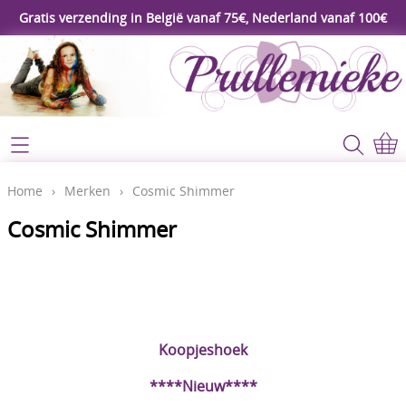
Gratis verzending in België vanaf 75€, Nederland vanaf 100€
Webshop
Koopjeshoek
Home
Home
›
Merken
›
Cosmic Shimmer
****Nieuw****
Cosmic Shimmer
Contact
Workshop
Mijn account
Gereedschap
Video's
Lijm - Tape - Magneten
Koopjeshoek
Papier - karton - enveloppen
Blog
****Nieuw****
Kaarten maken - Scrapbook