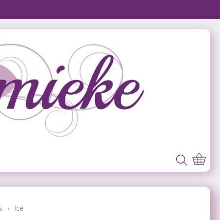
s
›
Ice