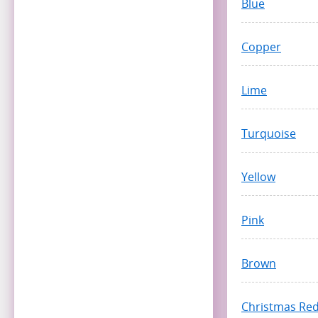
Blue
Copper
Lime
Turquoise
Yellow
Pink
Brown
Christmas Re