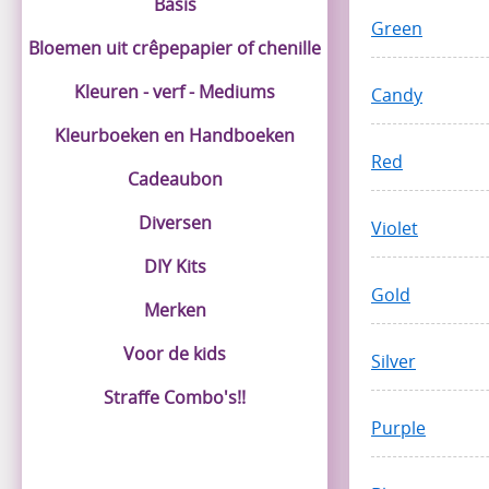
Basis
Green
Bloemen uit crêpepapier of chenille
Kleuren - verf - Mediums
Candy
Kleurboeken en Handboeken
Red
Cadeaubon
Diversen
Violet
DIY Kits
Gold
Merken
Voor de kids
Silver
Straffe Combo's!!
Purple