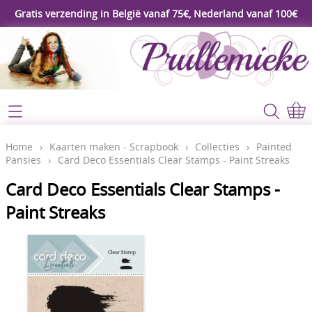
Gratis verzending in België vanaf 75€, Nederland vanaf 100€
Webshop
Koopjeshoek
Home
Home
›
Kaarten maken - Scrapbook
›
Collecties
›
Painted
Pansies
›
Card Deco Essentials Clear Stamps - Paint Streaks
****Nieuw****
Contact
Card Deco Essentials Clear Stamps -
Workshop
Paint Streaks
Mijn account
Gereedschap
Video's
Lijm - Tape - Magneten
Papier - karton - enveloppen
Blog
Kaarten maken - Scrapbook