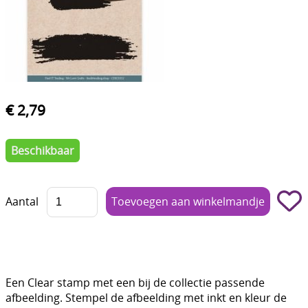
Boetseren - Modelleren
Verf en Co°
Bullet Journalling
Tekenen - Schrijven - kleuren
€ 2,79
Haken - Vilt
Beschikbaar
Basis
Bloemen uit crêpepapier of chenille
Aantal
Kleuren - verf - Mediums
Kleurboeken en Handboeken
Cadeaubon
Een Clear stamp met een bij de collectie passende
afbeelding. Stempel de afbeelding met inkt en kleur de
Diversen