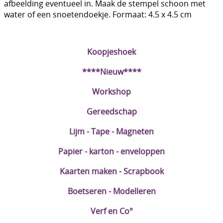
afbeelding eventueel in. Maak de stempel schoon met
DIY Kits
water of een snoetendoekje. Formaat: 4.5 x 4.5 cm
Merken
Koopjeshoek
Voor de kids
****Nieuw****
Straffe Combo's!!
Workshop
Gereedschap
Lijm - Tape - Magneten
Papier - karton - enveloppen
Kaarten maken - Scrapbook
Boetseren - Modelleren
Verf en Co°