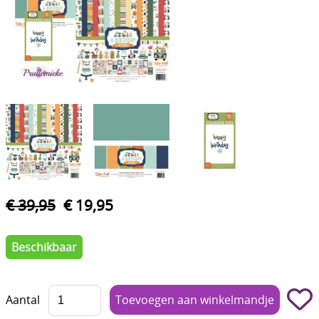
Boetseren - Modelleren
Verf en Co°
Bullet Journalling
Tekenen - Schrijven - kleuren
Haken - Vilt
Basis
Bloemen uit crêpepapier of chenille
€ 39,95
€ 19,95
Kleuren - verf - Mediums
Beschikbaar
Kleurboeken en Handboeken
Cadeaubon
Aantal
Diversen