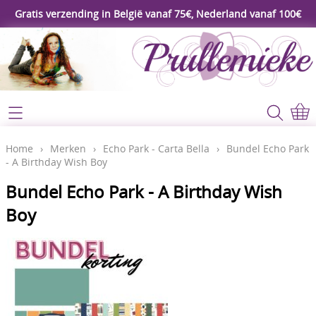
Gratis verzending in België vanaf 75€, Nederland vanaf 100€
Webshop
Koopjeshoek
Home
Home
›
Merken
›
Echo Park - Carta Bella
›
Bundel Echo Park
- A Birthday Wish Boy
****Nieuw****
Contact
Bundel Echo Park - A Birthday Wish
Workshop
Boy
Mijn account
Gereedschap
Video's
Lijm - Tape - Magneten
Papier - karton - enveloppen
Blog
Kaarten maken - Scrapbook