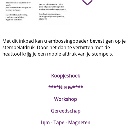
Boetseren - Modelleren
Verf en Co°
Bullet Journalling
Met dit inkpad kan u embossingpoeder bevestigen op je
Tekenen - Schrijven - kleuren
stempelafdruk. Door het dan te verhitten met de
heattool krijg je een mooie afdruk van je stempels.
Haken - Vilt
Basis
Koopjeshoek
Bloemen uit crêpepapier of chenille
****Nieuw****
Kleuren - verf - Mediums
Workshop
Kleurboeken en Handboeken
Gereedschap
Cadeaubon
Lijm - Tape - Magneten
Diversen