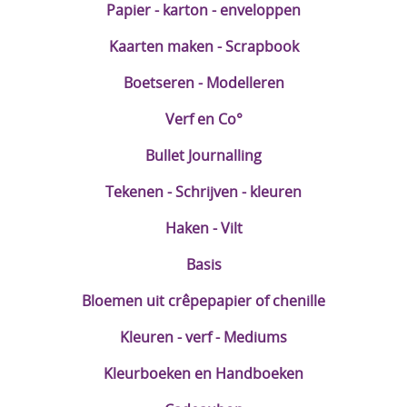
Papier - karton - enveloppen
DIY Kits
Kaarten maken - Scrapbook
Merken
Boetseren - Modelleren
Voor de kids
Verf en Co°
Straffe Combo's!!
Bullet Journalling
Tekenen - Schrijven - kleuren
Haken - Vilt
Basis
Bloemen uit crêpepapier of chenille
Kleuren - verf - Mediums
Kleurboeken en Handboeken