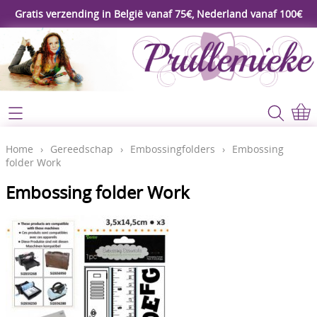
Gratis verzending in België vanaf 75€, Nederland vanaf 100€
Webshop
Koopjeshoek
Home
Home
›
Gereedschap
›
Embossingfolders
›
Embossing
folder Work
****Nieuw****
Contact
Embossing folder Work
Workshop
Mijn account
Gereedschap
Video's
Lijm - Tape - Magneten
Papier - karton - enveloppen
Blog
Kaarten maken - Scrapbook