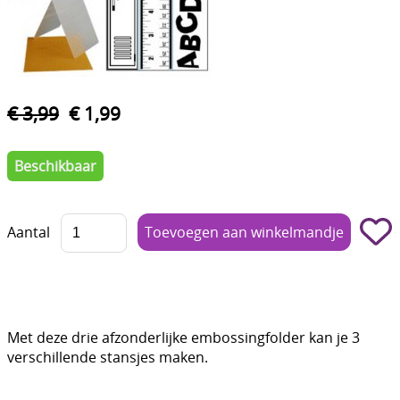
Boetseren - Modelleren
Verf en Co°
Bullet Journalling
€ 3,99
€ 1,99
Tekenen - Schrijven - kleuren
Beschikbaar
Haken - Vilt
Basis
Aantal
Bloemen uit crêpepapier of chenille
Kleuren - verf - Mediums
Kleurboeken en Handboeken
Met deze drie afzonderlijke embossingfolder kan je 3
Cadeaubon
verschillende stansjes maken.
Diversen