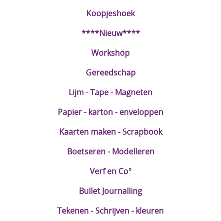
Koopjeshoek
DIY Kits
****Nieuw****
Merken
Workshop
Voor de kids
Gereedschap
Straffe Combo's!!
Lijm - Tape - Magneten
Papier - karton - enveloppen
Kaarten maken - Scrapbook
Boetseren - Modelleren
Verf en Co°
Bullet Journalling
Tekenen - Schrijven - kleuren