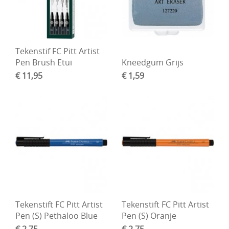
Boetseren - Modelleren
Verf en Co°
Tekenstif FC Pitt Artist
Bullet Journalling
Pen Brush Etui
Kneedgum Grijs
€ 11,95
€ 1,59
Tekenen - Schrijven - kleuren
Haken - Vilt
Basis
Bloemen uit crêpepapier of chenille
Kleuren - verf - Mediums
Kleurboeken en Handboeken
Cadeaubon
Tekenstift FC Pitt Artist
Tekenstift FC Pitt Artist
Pen (S) Pethaloo Blue
Pen (S) Oranje
Diversen
€ 2,75
€ 2,75