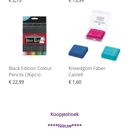
€ 2,75
€ 13,99
Black Edition Colour
Kneedgom Faber
Pencils (36pcs)
Castell
€ 22,99
€ 1,60
Koopjeshoek
****Nieuw****