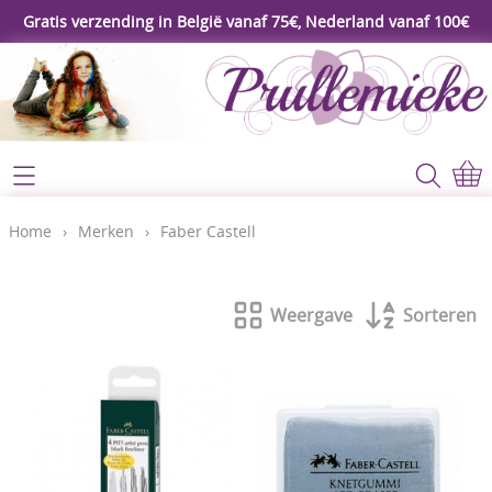
Gratis verzending in België vanaf 75€, Nederland vanaf 100€
Webshop
Koopjeshoek
Home
Home
›
Merken
›
Faber Castell
****Nieuw****
Contact
Workshop
Weergave
Sorteren
Mijn account
Gereedschap
Video's
Lijm - Tape - Magneten
Papier - karton - enveloppen
Blog
Kaarten maken - Scrapbook