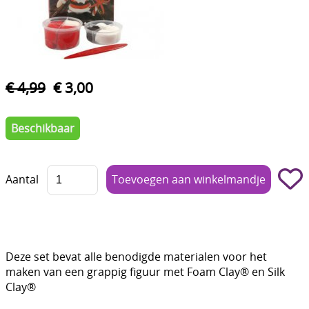
Boetseren - Modelleren
Verf en Co°
Bullet Journalling
€ 4,99
€ 3,00
Tekenen - Schrijven - kleuren
Beschikbaar
Haken - Vilt
Basis
Aantal
Bloemen uit crêpepapier of chenille
Kleuren - verf - Mediums
Kleurboeken en Handboeken
Deze set bevat alle benodigde materialen voor het
maken van een grappig figuur met Foam Clay® en Silk
Cadeaubon
Clay®
Diversen