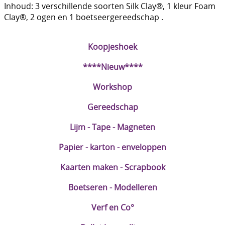
Inhoud: 3 verschillende soorten Silk Clay®, 1 kleur Foam
DIY Kits
Clay®, 2 ogen en 1 boetseergereedschap .
Merken
Koopjeshoek
Voor de kids
****Nieuw****
Straffe Combo's!!
Workshop
Gereedschap
Lijm - Tape - Magneten
Papier - karton - enveloppen
Kaarten maken - Scrapbook
Boetseren - Modelleren
Verf en Co°