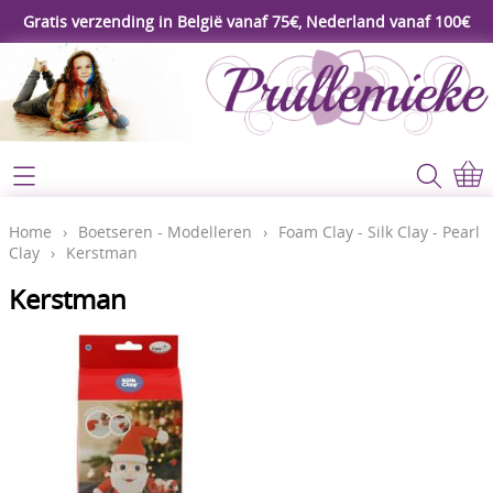
Gratis verzending in België vanaf 75€, Nederland vanaf 100€
Webshop
Koopjeshoek
Home
Home
›
Boetseren - Modelleren
›
Foam Clay - Silk Clay - Pearl
Clay
›
Kerstman
****Nieuw****
Contact
Kerstman
Workshop
Mijn account
Gereedschap
Video's
Lijm - Tape - Magneten
Papier - karton - enveloppen
Blog
Kaarten maken - Scrapbook