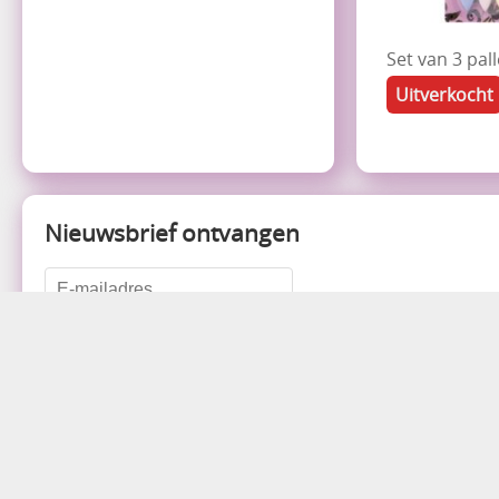
Set van 3 pa
Uitverkocht
Nieuwsbrief ontvangen
Verzendkosten:
België: 6,59€
Nederland: 8,99€
Duitsland: 9.59€