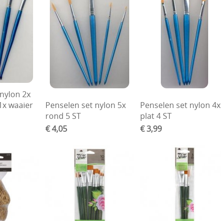
 nylon 2x
1x waaier
Penselen set nylon 5x
Penselen set nylon 4x
rond 5 ST
plat 4 ST
€ 4,05
€ 3,99