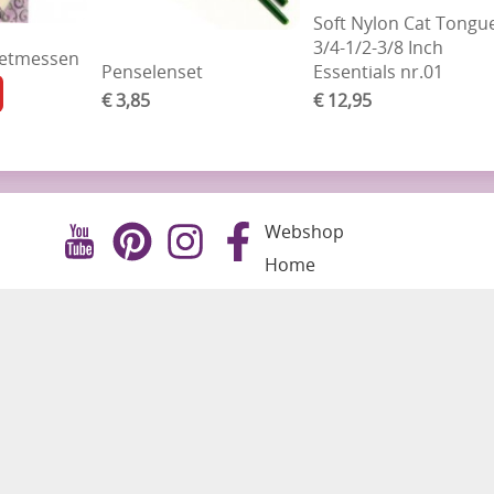
Soft Nylon Cat Tongu
3/4-1/2-3/8 Inch
lletmessen
Penselenset
Essentials nr.01
€ 3,85
€ 12,95
Webshop
Home
Contact
Mijn account
Video's
Blog