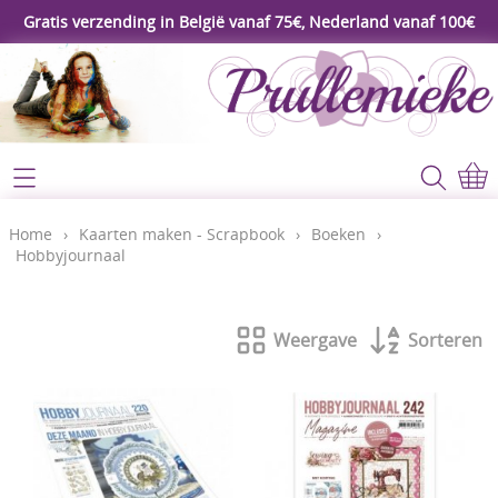
Gratis verzending in België vanaf 75€, Nederland vanaf 100€
Webshop
Koopjeshoek
Home
Home
›
Kaarten maken - Scrapbook
›
Boeken
›
Hobbyjournaal
****Nieuw****
Contact
Workshop
Weergave
Sorteren
Mijn account
Gereedschap
Video's
Lijm - Tape - Magneten
Papier - karton - enveloppen
Blog
Kaarten maken - Scrapbook