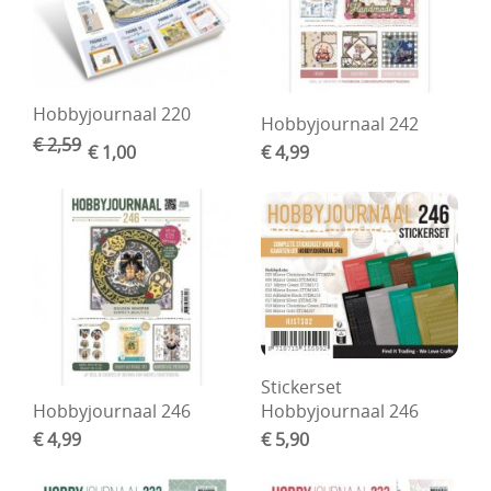
Boetseren - Modelleren
Verf en Co°
Hobbyjournaal 220
Hobbyjournaal 242
Bullet Journalling
€ 2,59
€ 1,00
€ 4,99
Tekenen - Schrijven - kleuren
Haken - Vilt
Basis
Bloemen uit crêpepapier of chenille
Kleuren - verf - Mediums
Stickerset
Kleurboeken en Handboeken
Hobbyjournaal 246
Hobbyjournaal 246
Cadeaubon
€ 4,99
€ 5,90
Diversen