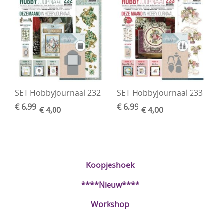
DIY Kits
Merken
Voor de kids
Straffe Combo's!!
SET Hobbyjournaal 232
SET Hobbyjournaal 233
€ 6,99
€ 6,99
€ 4,00
€ 4,00
Koopjeshoek
****Nieuw****
Workshop