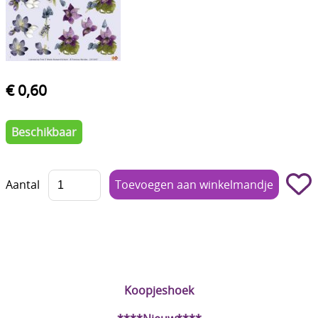
Boetseren - Modelleren
Verf en Co°
Bullet Journalling
€ 0,60
Tekenen - Schrijven - kleuren
Beschikbaar
Haken - Vilt
Basis
Aantal
Bloemen uit crêpepapier of chenille
Kleuren - verf - Mediums
Kleurboeken en Handboeken
Cadeaubon
Koopjeshoek
Diversen