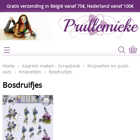
Gratis verzending in België vanaf 75€, Nederland vanaf 100€
Webshop
Koopjeshoek
Home
Home
›
Kaarten maken - Scrapbook
›
Knipvellen en push-
outs
›
Knipvellen
›
Bosdruifjes
****Nieuw****
Contact
Bosdruifjes
Workshop
Mijn account
Gereedschap
Video's
Lijm - Tape - Magneten
Papier - karton - enveloppen
Blog
Kaarten maken - Scrapbook