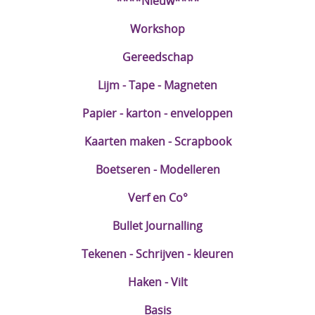
****Nieuw****
DIY Kits
Workshop
Merken
Gereedschap
Voor de kids
Lijm - Tape - Magneten
Straffe Combo's!!
Papier - karton - enveloppen
Kaarten maken - Scrapbook
Boetseren - Modelleren
Verf en Co°
Bullet Journalling
Tekenen - Schrijven - kleuren
Haken - Vilt
Basis