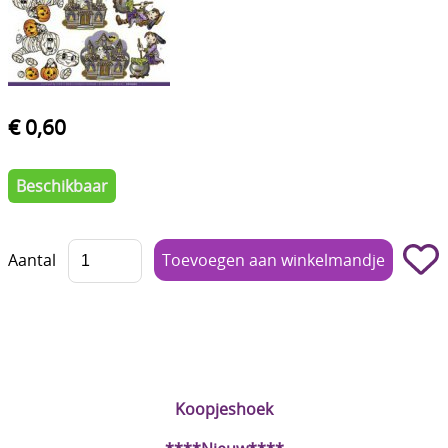
Boetseren - Modelleren
Verf en Co°
Bullet Journalling
€ 0,60
Tekenen - Schrijven - kleuren
Beschikbaar
Haken - Vilt
Basis
Aantal
Bloemen uit crêpepapier of chenille
Kleuren - verf - Mediums
Kleurboeken en Handboeken
Cadeaubon
Koopjeshoek
Diversen