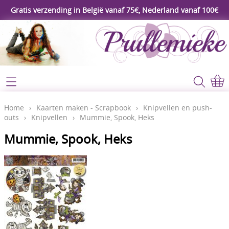
Gratis verzending in België vanaf 75€, Nederland vanaf 100€
Webshop
Koopjeshoek
Home
Home
›
Kaarten maken - Scrapbook
›
Knipvellen en push-
outs
›
Knipvellen
›
Mummie, Spook, Heks
****Nieuw****
Contact
Mummie, Spook, Heks
Workshop
Mijn account
Gereedschap
Video's
Lijm - Tape - Magneten
Papier - karton - enveloppen
Blog
Kaarten maken - Scrapbook