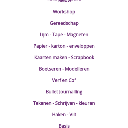
****Nieuw****
DIY Kits
Workshop
Merken
Gereedschap
Voor de kids
Lijm - Tape - Magneten
Straffe Combo's!!
Papier - karton - enveloppen
Kaarten maken - Scrapbook
Boetseren - Modelleren
Verf en Co°
Bullet Journalling
Tekenen - Schrijven - kleuren
Haken - Vilt
Basis