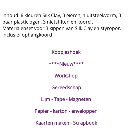
DIY Kits
Inhoud: 6 kleuren Silk Clay, 3 eieren, 1 uitsteekvorm, 3
Merken
paar plastic ogen, 3 nietstiften en koord .
Materialenset voor 3 kippen van Silk Clay en styropor.
Voor de kids
Inclusief ophangkoord
Straffe Combo's!!
Koopjeshoek
****Nieuw****
Workshop
Gereedschap
Lijm - Tape - Magneten
Papier - karton - enveloppen
Kaarten maken - Scrapbook