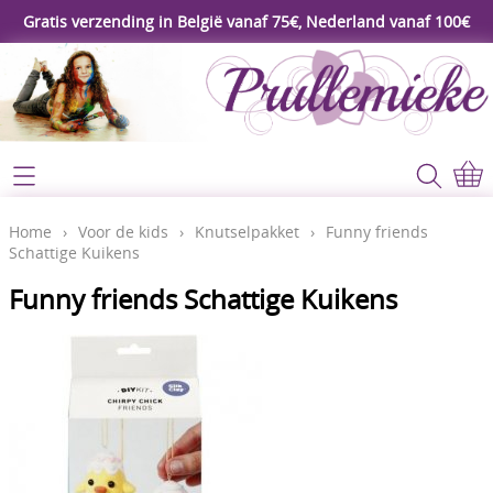
Gratis verzending in België vanaf 75€, Nederland vanaf 100€
Webshop
Koopjeshoek
Home
Home
›
Voor de kids
›
Knutselpakket
›
Funny friends
Schattige Kuikens
****Nieuw****
Contact
Funny friends Schattige Kuikens
Workshop
Mijn account
Gereedschap
Video's
Lijm - Tape - Magneten
Papier - karton - enveloppen
Blog
Kaarten maken - Scrapbook