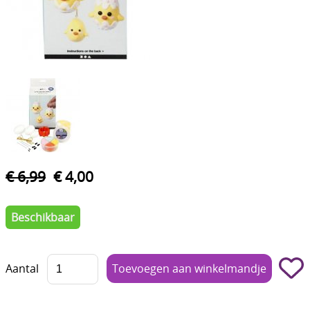
Boetseren - Modelleren
Verf en Co°
Bullet Journalling
Tekenen - Schrijven - kleuren
Haken - Vilt
Basis
€ 6,99
€ 4,00
Bloemen uit crêpepapier of chenille
Beschikbaar
Kleuren - verf - Mediums
Kleurboeken en Handboeken
Aantal
Cadeaubon
Diversen