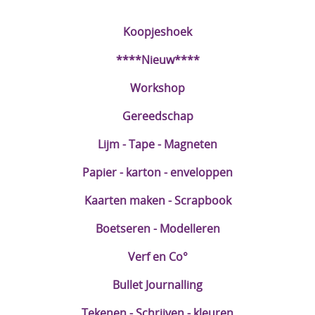
DIY Kits
Koopjeshoek
Merken
****Nieuw****
Voor de kids
Workshop
Straffe Combo's!!
Gereedschap
Lijm - Tape - Magneten
Papier - karton - enveloppen
Kaarten maken - Scrapbook
Boetseren - Modelleren
Verf en Co°
Bullet Journalling
Tekenen - Schrijven - kleuren