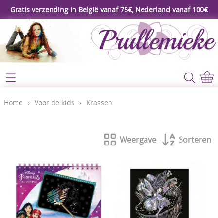
Gratis verzending in België vanaf 75€, Nederland vanaf 100€
Webshop
Koopjeshoek
Home
Home
›
Voor de kids
›
Krassen
****Nieuw****
Contact
Workshop
Weergave
Sorteren
Mijn account
Gereedschap
Video's
Lijm - Tape - Magneten
Papier - karton - enveloppen
Blog
Kaarten maken - Scrapbook