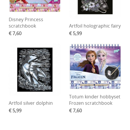
Boetseren - Modelleren
Disney Princess
Verf en Co°
scratchbook
Artfoil holographic fairy
€ 7,60
€ 5,99
Bullet Journalling
Tekenen - Schrijven - kleuren
Haken - Vilt
Basis
Bloemen uit crêpepapier of chenille
Kleuren - verf - Mediums
Totum kinder hobbyset
Artfoil silver dolphin
Frozen scratchbook
Kleurboeken en Handboeken
€ 5,99
€ 7,60
Cadeaubon
Diversen