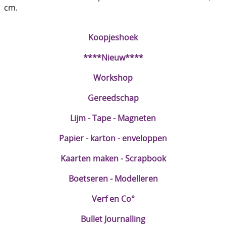
cm.
DIY Kits
Merken
Koopjeshoek
Voor de kids
****Nieuw****
Straffe Combo's!!
Workshop
Gereedschap
Lijm - Tape - Magneten
Papier - karton - enveloppen
Kaarten maken - Scrapbook
Boetseren - Modelleren
Verf en Co°
Bullet Journalling