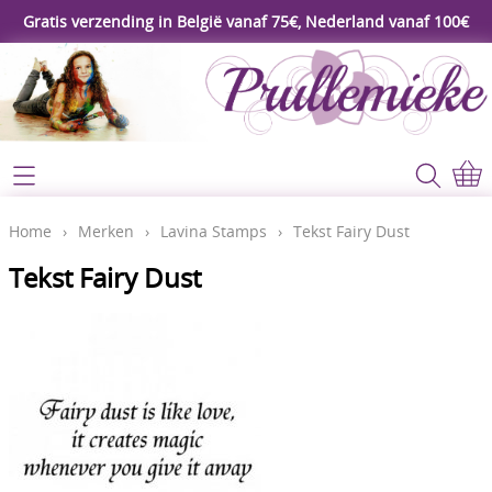
Gratis verzending in België vanaf 75€, Nederland vanaf 100€
Webshop
Koopjeshoek
Home
Home
›
Merken
›
Lavina Stamps
›
Tekst Fairy Dust
****Nieuw****
Tekst Fairy Dust
Contact
Workshop
Mijn account
Gereedschap
Video's
Lijm - Tape - Magneten
Papier - karton - enveloppen
Blog
Kaarten maken - Scrapbook