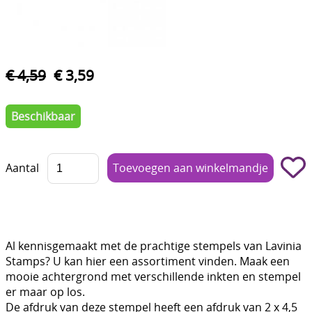
Boetseren - Modelleren
Verf en Co°
€ 4,59
€ 3,59
Bullet Journalling
Tekenen - Schrijven - kleuren
Beschikbaar
Haken - Vilt
Basis
Aantal
Bloemen uit crêpepapier of chenille
Kleuren - verf - Mediums
Al kennisgemaakt met de prachtige stempels van Lavinia
Kleurboeken en Handboeken
Stamps? U kan hier een assortiment vinden. Maak een
Cadeaubon
mooie achtergrond met verschillende inkten en stempel
er maar op los.
Diversen
De afdruk van deze stempel heeft een afdruk van 2 x 4,5