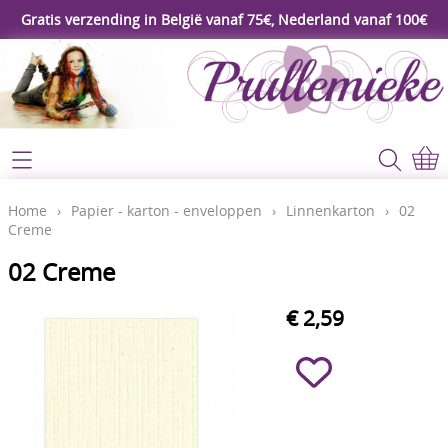
Gratis verzending in België vanaf 75€, Nederland vanaf 100€
Webshop
Koopjeshoek
Home
Home
›
Papier - karton - enveloppen
›
Linnenkarton
›
02
Creme
****Nieuw****
Contact
02 Creme
Workshop
Mijn account
€ 2,59
Gereedschap
Video's
Lijm - Tape - Magneten
Papier - karton - enveloppen
Blog
Kaarten maken - Scrapbook