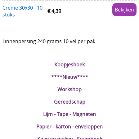
Creme 30x30 - 10
DIY Kits
Bekijken
€ 4,39
stuks
Merken
Voor de kids
Linnenpersing 240 grams 10 vel per pak
Straffe Combo's!!
Koopjeshoek
****Nieuw****
Workshop
Gereedschap
Lijm - Tape - Magneten
Papier - karton - enveloppen