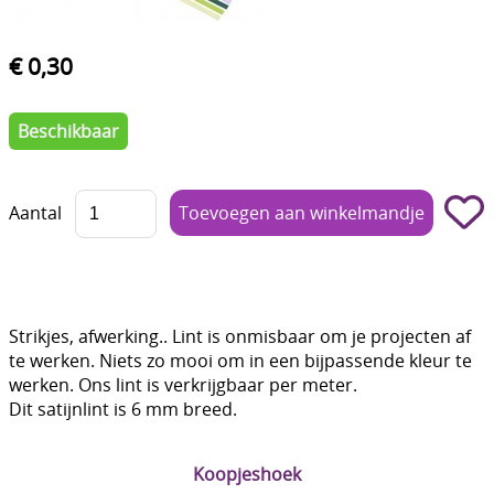
Boetseren - Modelleren
€ 0,30
Verf en Co°
Bullet Journalling
Beschikbaar
Tekenen - Schrijven - kleuren
Aantal
Haken - Vilt
Basis
Bloemen uit crêpepapier of chenille
Strikjes, afwerking.. Lint is onmisbaar om je projecten af
Kleuren - verf - Mediums
te werken. Niets zo mooi om in een bijpassende kleur te
werken. Ons lint is verkrijgbaar per meter.
Kleurboeken en Handboeken
Dit satijnlint is 6 mm breed.
Cadeaubon
Koopjeshoek
Diversen