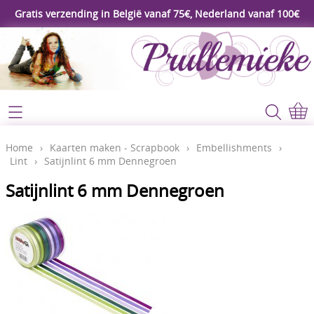
Gratis verzending in België vanaf 75€, Nederland vanaf 100€
Webshop
Koopjeshoek
Home
Home
›
Kaarten maken - Scrapbook
›
Embellishments
›
Lint
›
Satijnlint 6 mm Dennegroen
****Nieuw****
Contact
Satijnlint 6 mm Dennegroen
Workshop
Mijn account
Gereedschap
Video's
Lijm - Tape - Magneten
Papier - karton - enveloppen
Blog
Kaarten maken - Scrapbook