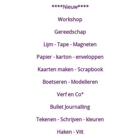
****Nieuw****
DIY Kits
Workshop
Merken
Gereedschap
Voor de kids
Lijm - Tape - Magneten
Straffe Combo's!!
Papier - karton - enveloppen
Kaarten maken - Scrapbook
Boetseren - Modelleren
Verf en Co°
Bullet Journalling
Tekenen - Schrijven - kleuren
Haken - Vilt