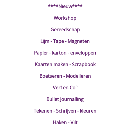
****Nieuw****
DIY Kits
Workshop
Merken
Gereedschap
Voor de kids
Lijm - Tape - Magneten
Straffe Combo's!!
Papier - karton - enveloppen
Kaarten maken - Scrapbook
Boetseren - Modelleren
Verf en Co°
Bullet Journalling
Tekenen - Schrijven - kleuren
Haken - Vilt