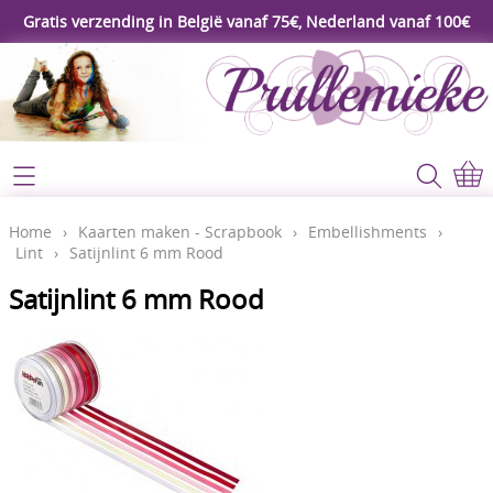
Gratis verzending in België vanaf 75€, Nederland vanaf 100€
Webshop
Koopjeshoek
Home
Home
›
Kaarten maken - Scrapbook
›
Embellishments
›
Lint
›
Satijnlint 6 mm Rood
****Nieuw****
Contact
Satijnlint 6 mm Rood
Workshop
Mijn account
Gereedschap
Video's
Lijm - Tape - Magneten
Papier - karton - enveloppen
Blog
Kaarten maken - Scrapbook