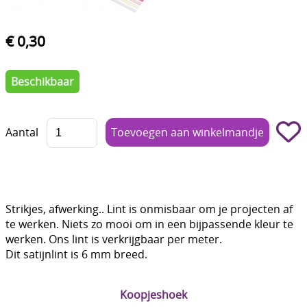
Boetseren - Modelleren
€ 0,30
Verf en Co°
Bullet Journalling
Beschikbaar
Tekenen - Schrijven - kleuren
Aantal
Haken - Vilt
Basis
Bloemen uit crêpepapier of chenille
Strikjes, afwerking.. Lint is onmisbaar om je projecten af
Kleuren - verf - Mediums
te werken. Niets zo mooi om in een bijpassende kleur te
werken. Ons lint is verkrijgbaar per meter.
Kleurboeken en Handboeken
Dit satijnlint is 6 mm breed.
Cadeaubon
Koopjeshoek
Diversen