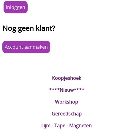
Boetseren - Modelleren
Verf en Co°
Nog geen klant?
Bullet Journalling
Tekenen - Schrijven - kleuren
Account aanmaken
Haken - Vilt
Basis
Koopjeshoek
Bloemen uit crêpepapier of chenille
****Nieuw****
Kleuren - verf - Mediums
Workshop
Kleurboeken en Handboeken
Gereedschap
Cadeaubon
Lijm - Tape - Magneten
Diversen