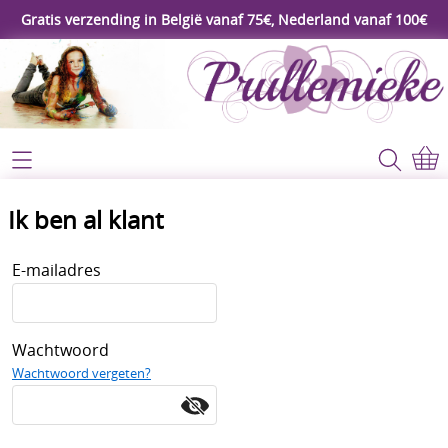
Gratis verzending in België vanaf 75€, Nederland vanaf 100€
Webshop
Koopjeshoek
Home
Ik ben al klant
****Nieuw****
Contact
E-mailadres
Workshop
Mijn account
Gereedschap
Wachtwoord
Video's
Lijm - Tape - Magneten
Wachtwoord vergeten?
Papier - karton - enveloppen
Blog
Kaarten maken - Scrapbook