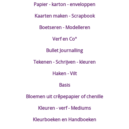
Papier - karton - enveloppen
DIY Kits
Kaarten maken - Scrapbook
Merken
Boetseren - Modelleren
Voor de kids
Verf en Co°
Straffe Combo's!!
Bullet Journalling
Tekenen - Schrijven - kleuren
Haken - Vilt
Basis
Bloemen uit crêpepapier of chenille
Kleuren - verf - Mediums
Kleurboeken en Handboeken