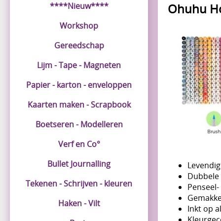
****Nieuw****
Ohuhu Hon
Workshop
Gereedschap
Lijm - Tape - Magneten
Papier - karton - enveloppen
Kaarten maken - Scrapbook
Boetseren - Modelleren
Verf en Co°
Bullet Journalling
Levendig
Dubbele t
Tekenen - Schrijven - kleuren
Penseel- 
Gemakkel
Haken - Vilt
Inkt op a
Kleurgec