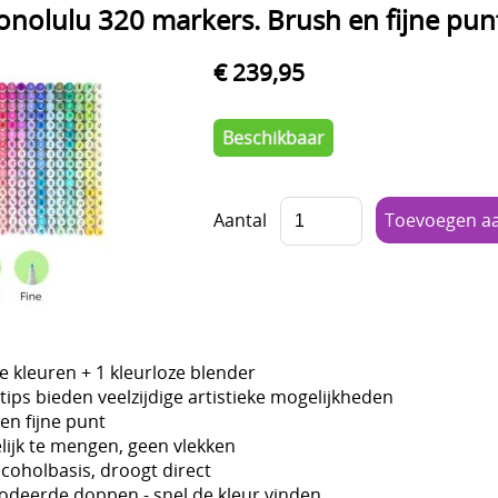
olulu 320 markers. Brush en fijne pun
€ 239,95
Beschikbaar
Aantal
e kleuren + 1 kleurloze blender
ips bieden veelzijdige artistieke mogelijkheden
en fijne punt
ijk te mengen, geen vlekken
lcoholbasis, droogt direct
odeerde doppen - snel de kleur vinden