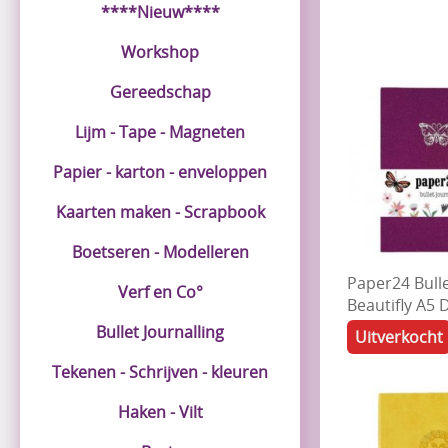
****Nieuw****
Workshop
Gereedschap
Lijm - Tape - Magneten
Papier - karton - enveloppen
Kaarten maken - Scrapbook
Boetseren - Modelleren
Paper24 Bulle
Verf en Co°
Beautifly A5 
Bullet Journalling
Uitverkocht
Tekenen - Schrijven - kleuren
Haken - Vilt