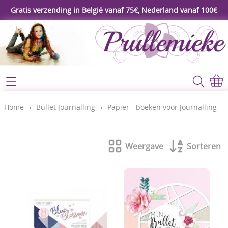
Gratis verzending in België vanaf 75€, Nederland vanaf 100€
Webshop
Koopjeshoek
Home
Home
›
Bullet Journalling
›
Papier - boeken voor Journalling
****Nieuw****
Contact
Workshop
Weergave
Sorteren
Mijn account
Gereedschap
Video's
Lijm - Tape - Magneten
Papier - karton - enveloppen
Blog
Kaarten maken - Scrapbook