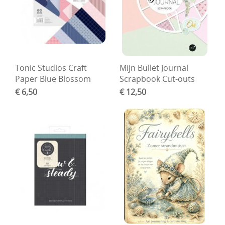
Boetseren - Modelleren
Verf en Co°
Bullet Journalling
Tonic Studios Craft
Mijn Bullet Journal
Tekenen - Schrijven - kleuren
Paper Blue Blossom
Scrapbook Cut-outs
€ 6,50
€ 12,50
Haken - Vilt
Basis
Bloemen uit crêpepapier of chenille
Kleuren - verf - Mediums
Kleurboeken en Handboeken
Cadeaubon
Diversen