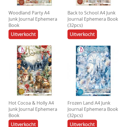
Woodland Party A4
Back to School A4 Junk
Junk Journal Ephemera
Journal Ephemera Book
Book
(32pcs)
Uitverkocht
Uitverkocht
Hot Cocoa & Holly A4
Frozen Land A4 Junk
Junk Journal Ephemera
Journal Ephemera Book
Book
(32pcs)
Uitverkocht
Uitverkocht