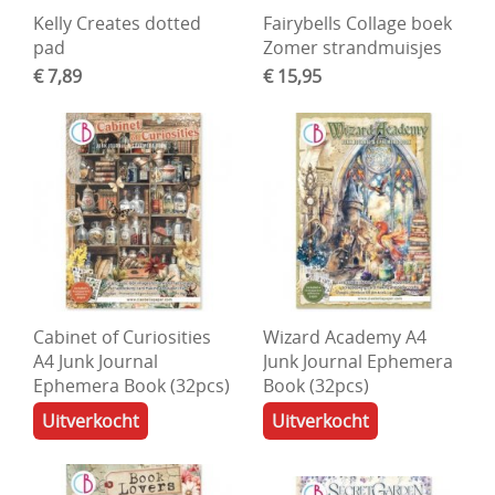
Kelly Creates dotted
Fairybells Collage boek
DIY Kits
pad
Zomer strandmuisjes
Merken
€ 7,89
€ 15,95
Voor de kids
Straffe Combo's!!
Cabinet of Curiosities
Wizard Academy A4
A4 Junk Journal
Junk Journal Ephemera
Ephemera Book (32pcs)
Book (32pcs)
Uitverkocht
Uitverkocht