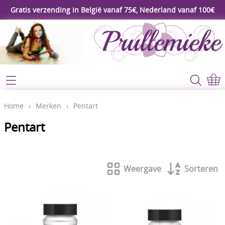
Gratis verzending in België vanaf 75€, Nederland vanaf 100€
Webshop
Koopjeshoek
Home
Home
›
Merken
›
Pentart
****Nieuw****
Pentart
Contact
Workshop
Mijn account
Gereedschap
Weergave
Sorteren
Video's
Lijm - Tape - Magneten
Papier - karton - enveloppen
Blog
Kaarten maken - Scrapbook