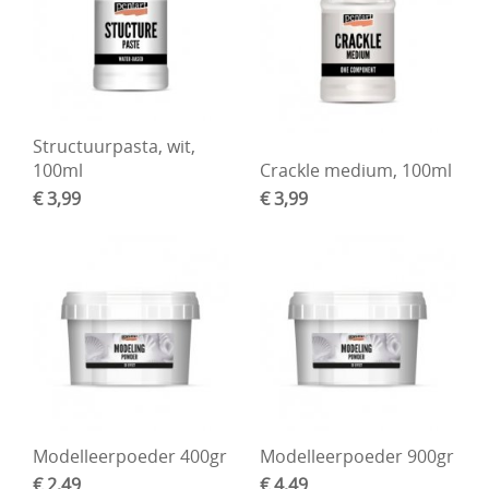
Boetseren - Modelleren
Verf en Co°
Bullet Journalling
Structuurpasta, wit,
Tekenen - Schrijven - kleuren
100ml
Crackle medium, 100ml
€ 3,99
€ 3,99
Haken - Vilt
Basis
Bloemen uit crêpepapier of chenille
Kleuren - verf - Mediums
Kleurboeken en Handboeken
Cadeaubon
Modelleerpoeder 400gr
Modelleerpoeder 900gr
Diversen
€ 2,49
€ 4,49