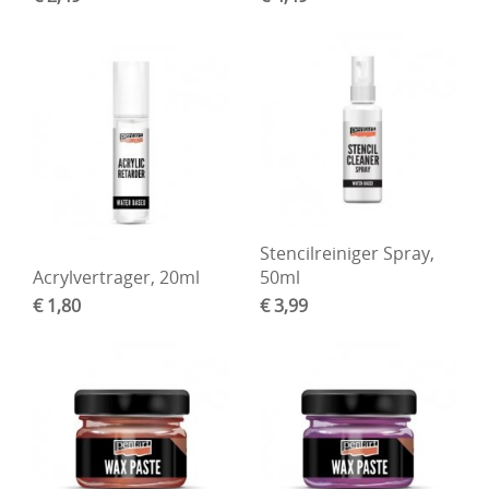
DIY Kits
Merken
Voor de kids
Straffe Combo's!!
Stencilreiniger Spray,
Acrylvertrager, 20ml
50ml
€ 1,80
€ 3,99