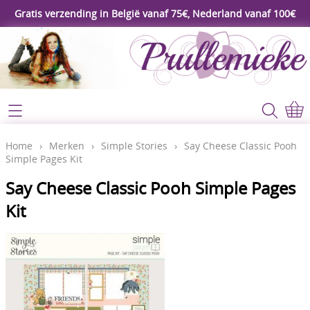
Gratis verzending in België vanaf 75€, Nederland vanaf 100€
Webshop
Koopjeshoek
Home
Home
›
Merken
›
Simple Stories
›
Say Cheese Classic Pooh
Simple Pages Kit
****Nieuw****
Contact
Say Cheese Classic Pooh Simple Pages
Workshop
Kit
Mijn account
Gereedschap
Video's
Lijm - Tape - Magneten
Papier - karton - enveloppen
Blog
Kaarten maken - Scrapbook