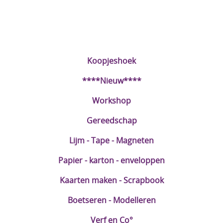
DIY Kits
Merken
Voor de kids
Koopjeshoek
Straffe Combo's!!
****Nieuw****
Workshop
Gereedschap
Lijm - Tape - Magneten
Papier - karton - enveloppen
Kaarten maken - Scrapbook
Boetseren - Modelleren
Verf en Co°