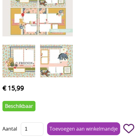
Boetseren - Modelleren
Verf en Co°
Bullet Journalling
Tekenen - Schrijven - kleuren
Haken - Vilt
Basis
Bloemen uit crêpepapier of chenille
€ 15,99
Kleuren - verf - Mediums
Beschikbaar
Kleurboeken en Handboeken
Cadeaubon
Aantal
Diversen