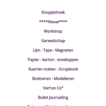
DIY Kits
Koopjeshoek
Merken
****Nieuw****
Voor de kids
Workshop
Straffe Combo's!!
Gereedschap
Lijm - Tape - Magneten
Papier - karton - enveloppen
Kaarten maken - Scrapbook
Boetseren - Modelleren
Verf en Co°
Bullet Journalling