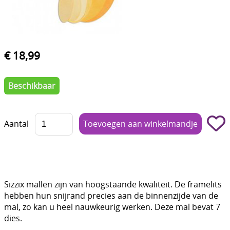
Boetseren - Modelleren
Verf en Co°
€ 18,99
Bullet Journalling
Tekenen - Schrijven - kleuren
Beschikbaar
Haken - Vilt
Basis
Aantal
Bloemen uit crêpepapier of chenille
Kleuren - verf - Mediums
Kleurboeken en Handboeken
Sizzix mallen zijn van hoogstaande kwaliteit. De framelits
hebben hun snijrand precies aan de binnenzijde van de
Cadeaubon
mal, zo kan u heel nauwkeurig werken. Deze mal bevat 7
dies.
Diversen