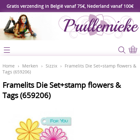
Gratis verzending in België vanaf 75€, Nederland vanaf 100€
Webshop
Koopjeshoek
Home
Home
›
Merken
›
Sizzix
›
Framelits Die Set+stamp flowers &
Tags (659206)
****Nieuw****
Contact
Framelits Die Set+stamp flowers &
Workshop
Tags (659206)
Mijn account
Gereedschap
Video's
Lijm - Tape - Magneten
Papier - karton - enveloppen
Blog
Kaarten maken - Scrapbook