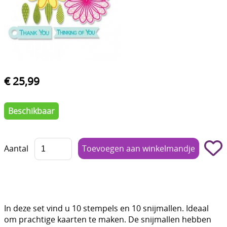
Boetseren - Modelleren
Verf en Co°
Bullet Journalling
Tekenen - Schrijven - kleuren
€ 25,99
Haken - Vilt
Beschikbaar
Basis
Bloemen uit crêpepapier of chenille
Aantal
Kleuren - verf - Mediums
Kleurboeken en Handboeken
Cadeaubon
In deze set vind u 10 stempels en 10 snijmallen. Ideaal
om prachtige kaarten te maken. De snijmallen hebben
Diversen