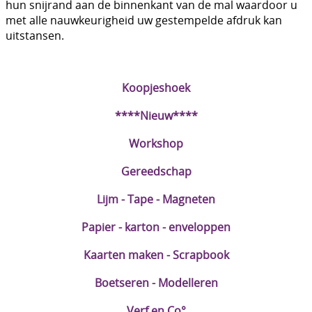
hun snijrand aan de binnenkant van de mal waardoor u
DIY Kits
met alle nauwkeurigheid uw gestempelde afdruk kan
uitstansen.
Merken
Voor de kids
Koopjeshoek
Straffe Combo's!!
****Nieuw****
Workshop
Gereedschap
Lijm - Tape - Magneten
Papier - karton - enveloppen
Kaarten maken - Scrapbook
Boetseren - Modelleren
Verf en Co°