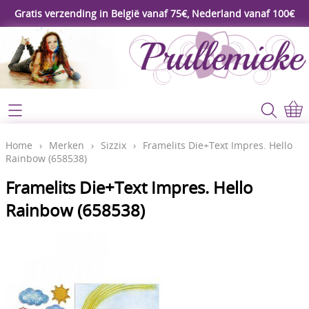
Gratis verzending in België vanaf 75€, Nederland vanaf 100€
Webshop
Koopjeshoek
Home
Home
›
Merken
›
Sizzix
›
Framelits Die+Text Impres. Hello
Rainbow (658538)
****Nieuw****
Contact
Framelits Die+Text Impres. Hello
Workshop
Rainbow (658538)
Mijn account
Gereedschap
Video's
Lijm - Tape - Magneten
Papier - karton - enveloppen
Blog
Kaarten maken - Scrapbook