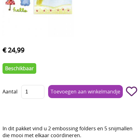
Boetseren - Modelleren
Verf en Co°
Bullet Journalling
Tekenen - Schrijven - kleuren
€ 24,99
Haken - Vilt
Beschikbaar
Basis
Bloemen uit crêpepapier of chenille
Aantal
Kleuren - verf - Mediums
Kleurboeken en Handboeken
Cadeaubon
In dit pakket vind u 2 embossing folders en 5 snijmallen
die mooi met elkaar coördineren.
Diversen