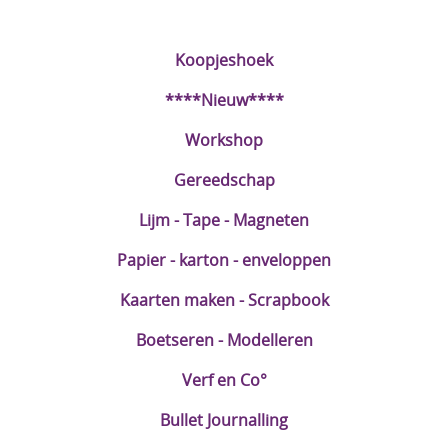
DIY Kits
Koopjeshoek
Merken
****Nieuw****
Voor de kids
Workshop
Straffe Combo's!!
Gereedschap
Lijm - Tape - Magneten
Papier - karton - enveloppen
Kaarten maken - Scrapbook
Boetseren - Modelleren
Verf en Co°
Bullet Journalling