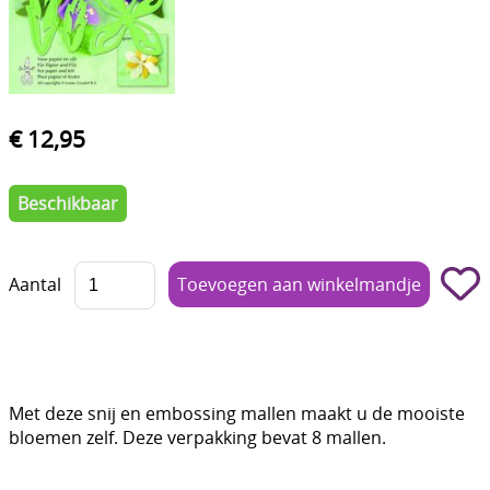
Boetseren - Modelleren
Verf en Co°
Bullet Journalling
€ 12,95
Tekenen - Schrijven - kleuren
Beschikbaar
Haken - Vilt
Basis
Aantal
Bloemen uit crêpepapier of chenille
Kleuren - verf - Mediums
Kleurboeken en Handboeken
Met deze snij en embossing mallen maakt u de mooiste
Cadeaubon
bloemen zelf. Deze verpakking bevat 8 mallen.
Diversen