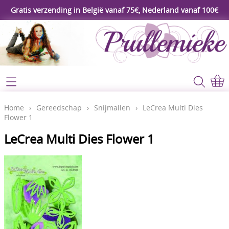
Gratis verzending in België vanaf 75€, Nederland vanaf 100€
Webshop
Koopjeshoek
Home
Home
›
Gereedschap
›
Snijmallen
›
LeCrea Multi Dies
Flower 1
****Nieuw****
Contact
LeCrea Multi Dies Flower 1
Workshop
Mijn account
Gereedschap
Video's
Lijm - Tape - Magneten
Papier - karton - enveloppen
Blog
Kaarten maken - Scrapbook