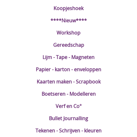
Koopjeshoek
DIY Kits
****Nieuw****
Merken
Workshop
Voor de kids
Gereedschap
Straffe Combo's!!
Lijm - Tape - Magneten
Papier - karton - enveloppen
Kaarten maken - Scrapbook
Boetseren - Modelleren
Verf en Co°
Bullet Journalling
Tekenen - Schrijven - kleuren