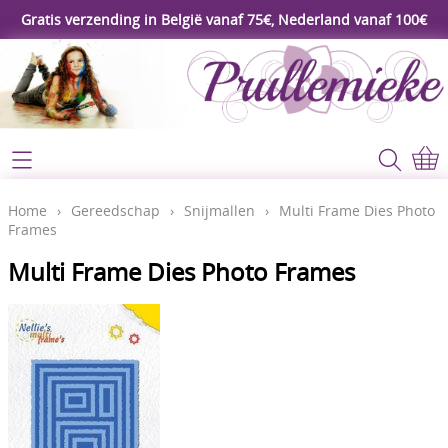
Gratis verzending in België vanaf 75€, Nederland vanaf 100€
Webshop
Koopjeshoek
Home
Home
›
Gereedschap
›
Snijmallen
›
Multi Frame Dies Photo
Frames
****Nieuw****
Contact
Multi Frame Dies Photo Frames
Workshop
Mijn account
Gereedschap
Video's
Lijm - Tape - Magneten
Papier - karton - enveloppen
Blog
Kaarten maken - Scrapbook