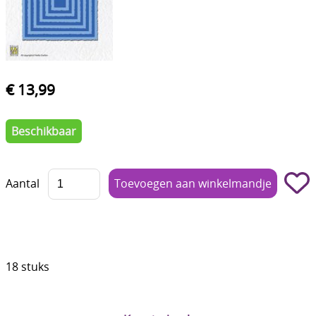
Boetseren - Modelleren
Verf en Co°
Bullet Journalling
€ 13,99
Tekenen - Schrijven - kleuren
Beschikbaar
Haken - Vilt
Basis
Aantal
Bloemen uit crêpepapier of chenille
Kleuren - verf - Mediums
Kleurboeken en Handboeken
18 stuks
Cadeaubon
Diversen