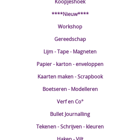
Koopjeshoek
DIY Kits
****Nieuw****
Merken
Workshop
Voor de kids
Gereedschap
Straffe Combo's!!
Lijm - Tape - Magneten
Papier - karton - enveloppen
Kaarten maken - Scrapbook
Boetseren - Modelleren
Verf en Co°
Bullet Journalling
Tekenen - Schrijven - kleuren
Haken - Vilt