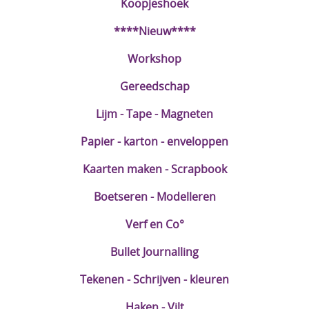
Koopjeshoek
DIY Kits
****Nieuw****
Merken
Workshop
Voor de kids
Gereedschap
Straffe Combo's!!
Lijm - Tape - Magneten
Papier - karton - enveloppen
Kaarten maken - Scrapbook
Boetseren - Modelleren
Verf en Co°
Bullet Journalling
Tekenen - Schrijven - kleuren
Haken - Vilt