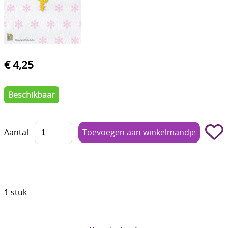
Boetseren - Modelleren
Verf en Co°
Bullet Journalling
€ 4,25
Tekenen - Schrijven - kleuren
Beschikbaar
Haken - Vilt
Basis
Aantal
Bloemen uit crêpepapier of chenille
Kleuren - verf - Mediums
Kleurboeken en Handboeken
1 stuk
Cadeaubon
Diversen