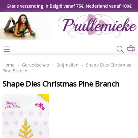
Gratis verzending in België vanaf 75€, Nederland vanaf 100€
Webshop
Koopjeshoek
Home
Home
›
Gereedschap
›
Snijmallen
›
Shape Dies Christmas
Pine Branch
****Nieuw****
Contact
Shape Dies Christmas Pine Branch
Workshop
Mijn account
Gereedschap
Video's
Lijm - Tape - Magneten
Papier - karton - enveloppen
Blog
Kaarten maken - Scrapbook