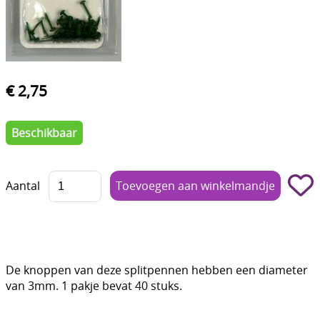
Boetseren - Modelleren
Verf en Co°
Bullet Journalling
€ 2,75
Tekenen - Schrijven - kleuren
Beschikbaar
Haken - Vilt
Basis
Aantal
Bloemen uit crêpepapier of chenille
Kleuren - verf - Mediums
Kleurboeken en Handboeken
De knoppen van deze splitpennen hebben een diameter
Cadeaubon
van 3mm. 1 pakje bevat 40 stuks.
Diversen