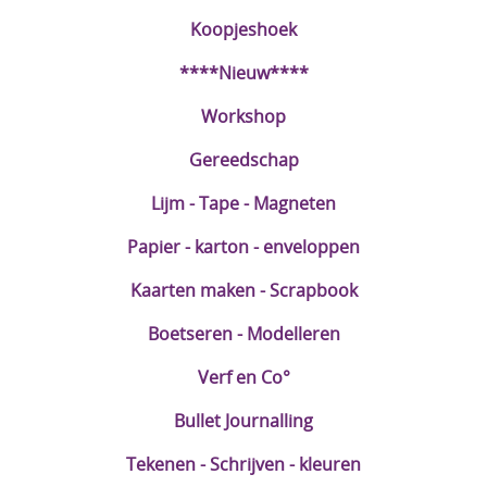
Koopjeshoek
DIY Kits
****Nieuw****
Merken
Workshop
Voor de kids
Gereedschap
Straffe Combo's!!
Lijm - Tape - Magneten
Papier - karton - enveloppen
Kaarten maken - Scrapbook
Boetseren - Modelleren
Verf en Co°
Bullet Journalling
Tekenen - Schrijven - kleuren