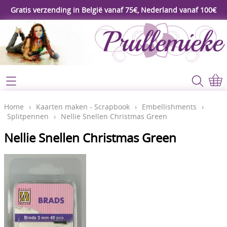
Gratis verzending in België vanaf 75€, Nederland vanaf 100€
Webshop
Koopjeshoek
Home
Home
›
Kaarten maken - Scrapbook
›
Embellishments
›
Splitpennen
›
Nellie Snellen Christmas Green
****Nieuw****
Contact
Nellie Snellen Christmas Green
Workshop
Mijn account
Gereedschap
Video's
Lijm - Tape - Magneten
Papier - karton - enveloppen
Blog
Kaarten maken - Scrapbook