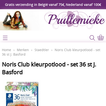
Gratis verzending in België vanaf 75€, Nederland vanaf 100€
Webshop
Koopjeshoek
Home
Home
›
Merken
›
Staedtler
›
Noris Club kleurpotlood - set
36 st J. Basford
****Nieuw****
Contact
Noris Club kleurpotlood - set 36 st J.
Workshop
Basford
Mijn account
Gereedschap
Video's
Lijm - Tape - Magneten
Papier - karton - enveloppen
Blog
Kaarten maken - Scrapbook