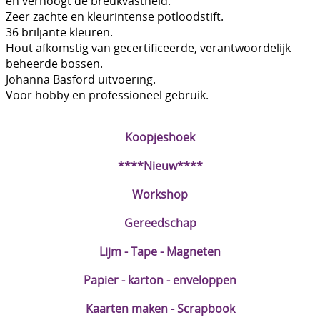
en verhoogt de breukvastheid.
Zeer zachte en kleurintense potloodstift.
DIY Kits
36 briljante kleuren.
Hout afkomstig van gecertificeerde, verantwoordelijk
Merken
beheerde bossen.
Voor de kids
Johanna Basford uitvoering.
Voor hobby en professioneel gebruik.
Straffe Combo's!!
Koopjeshoek
****Nieuw****
Workshop
Gereedschap
Lijm - Tape - Magneten
Papier - karton - enveloppen
Kaarten maken - Scrapbook