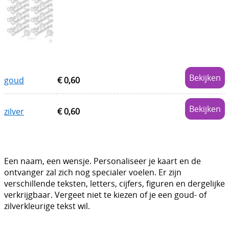
Boetseren - Modelleren
Verf en Co°
Bullet Journalling
Bekijken
Tekenen - Schrijven - kleuren
goud
€ 0,60
Haken - Vilt
Bekijken
zilver
€ 0,60
Basis
Bloemen uit crêpepapier of chenille
Een naam, een wensje. Personaliseer je kaart en de
Kleuren - verf - Mediums
ontvanger zal zich nog specialer voelen. Er zijn
Kleurboeken en Handboeken
verschillende teksten, letters, cijfers, figuren en dergelijke
verkrijgbaar. Vergeet niet te kiezen of je een goud- of
Cadeaubon
zilverkleurige tekst wil.
Diversen