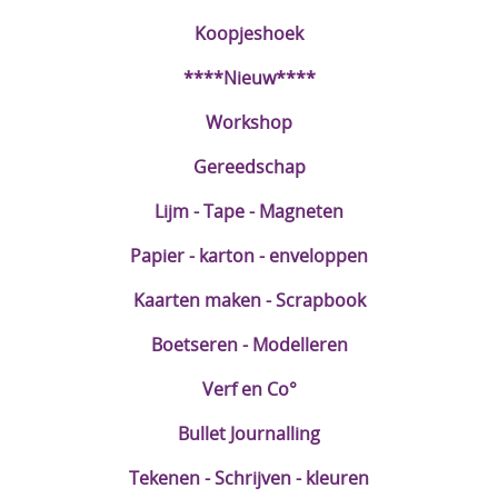
DIY Kits
Koopjeshoek
Merken
****Nieuw****
Voor de kids
Workshop
Straffe Combo's!!
Gereedschap
Lijm - Tape - Magneten
Papier - karton - enveloppen
Kaarten maken - Scrapbook
Boetseren - Modelleren
Verf en Co°
Bullet Journalling
Tekenen - Schrijven - kleuren