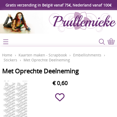
Gratis verzending in België vanaf 75€, Nederland vanaf 100€
Webshop
Koopjeshoek
Home
Home
›
Kaarten maken - Scrapbook
›
Embellishments
›
Stickers
›
Met Oprechte Deelneming
****Nieuw****
Contact
Met Oprechte Deelneming
Workshop
Mijn account
€ 0,60
Gereedschap
Video's
Lijm - Tape - Magneten
Papier - karton - enveloppen
Blog
Kaarten maken - Scrapbook