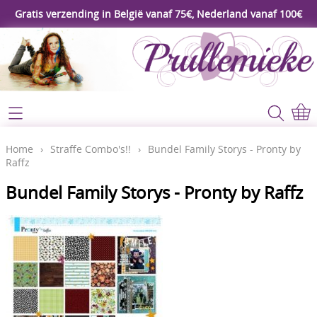
Gratis verzending in België vanaf 75€, Nederland vanaf 100€
Webshop
Koopjeshoek
Home
Home
›
Straffe Combo's!!
›
Bundel Family Storys - Pronty by
Raffz
****Nieuw****
Contact
Bundel Family Storys - Pronty by Raffz
Workshop
Mijn account
Gereedschap
Video's
Lijm - Tape - Magneten
Papier - karton - enveloppen
Blog
Kaarten maken - Scrapbook