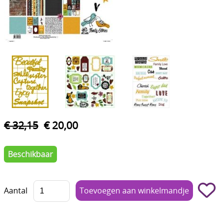
Boetseren - Modelleren
Verf en Co°
Bullet Journalling
Tekenen - Schrijven - kleuren
Haken - Vilt
Basis
€ 32,15
€ 20,00
Bloemen uit crêpepapier of chenille
Beschikbaar
Kleuren - verf - Mediums
Kleurboeken en Handboeken
Aantal
Cadeaubon
Diversen