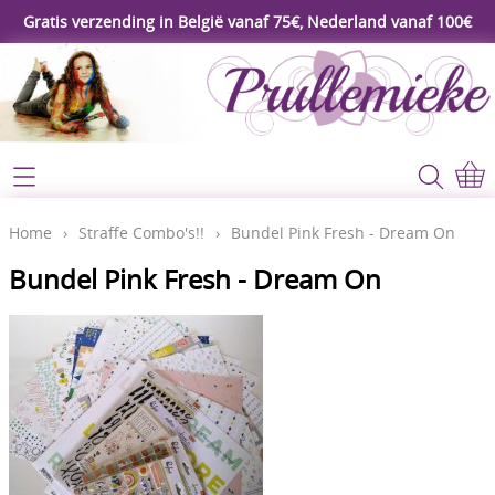
Gratis verzending in België vanaf 75€, Nederland vanaf 100€
Webshop
Koopjeshoek
Home
Home
›
Straffe Combo's!!
›
Bundel Pink Fresh - Dream On
****Nieuw****
Bundel Pink Fresh - Dream On
Contact
Workshop
Mijn account
Gereedschap
Video's
Lijm - Tape - Magneten
Papier - karton - enveloppen
Blog
Kaarten maken - Scrapbook