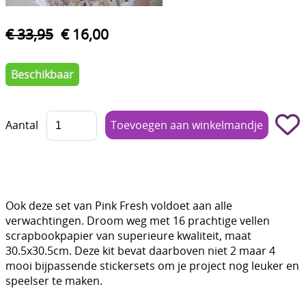
Boetseren - Modelleren
€ 33,95
€ 16,00
Verf en Co°
Beschikbaar
Bullet Journalling
Tekenen - Schrijven - kleuren
Aantal
Haken - Vilt
Basis
Bloemen uit crêpepapier of chenille
Ook deze set van Pink Fresh voldoet aan alle
Kleuren - verf - Mediums
verwachtingen. Droom weg met 16 prachtige vellen
scrapbookpapier van superieure kwaliteit, maat
Kleurboeken en Handboeken
30.5x30.5cm. Deze kit bevat daarboven niet 2 maar 4
mooi bijpassende stickersets om je project nog leuker en
Cadeaubon
speelser te maken.
Diversen