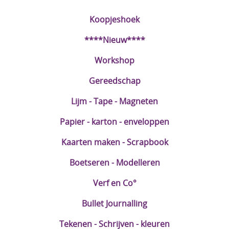
DIY Kits
Koopjeshoek
Merken
****Nieuw****
Voor de kids
Workshop
Straffe Combo's!!
Gereedschap
Lijm - Tape - Magneten
Papier - karton - enveloppen
Kaarten maken - Scrapbook
Boetseren - Modelleren
Verf en Co°
Bullet Journalling
Tekenen - Schrijven - kleuren