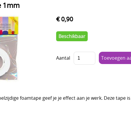
e 1mm
€ 0,90
Beschikbaar
Aantal
lzijdige foamtape geef je je effect aan je werk. Deze tape i