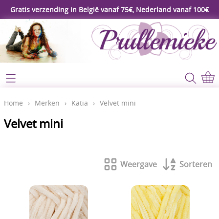
Gratis verzending in België vanaf 75€, Nederland vanaf 100€
Webshop
Koopjeshoek
Home
Home
›
Merken
›
Katia
›
Velvet mini
****Nieuw****
Velvet mini
Contact
Workshop
Mijn account
Gereedschap
Weergave
Sorteren
Video's
Lijm - Tape - Magneten
Papier - karton - enveloppen
Blog
Kaarten maken - Scrapbook