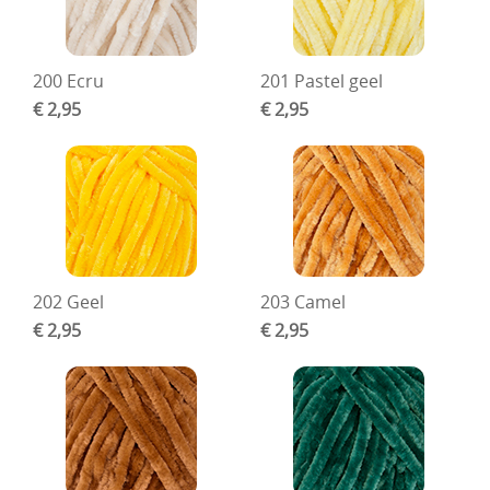
Boetseren - Modelleren
200 Ecru
201 Pastel geel
Verf en Co°
€ 2,95
€ 2,95
Bullet Journalling
Tekenen - Schrijven - kleuren
Haken - Vilt
Basis
Bloemen uit crêpepapier of chenille
202 Geel
203 Camel
€ 2,95
€ 2,95
Kleuren - verf - Mediums
Kleurboeken en Handboeken
Cadeaubon
Diversen