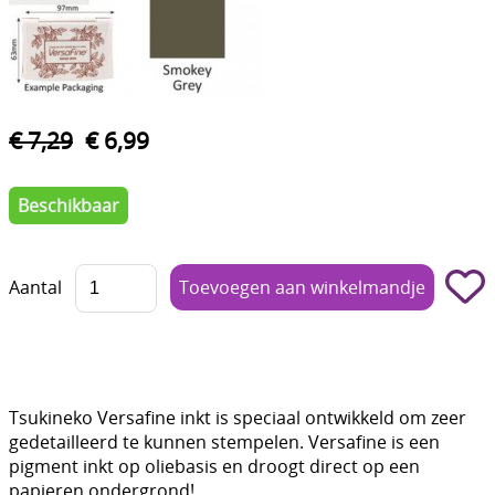
Boetseren - Modelleren
Verf en Co°
Bullet Journalling
€ 7,29
€ 6,99
Tekenen - Schrijven - kleuren
Beschikbaar
Haken - Vilt
Basis
Aantal
Bloemen uit crêpepapier of chenille
Kleuren - verf - Mediums
Kleurboeken en Handboeken
Tsukineko Versafine inkt is speciaal ontwikkeld om zeer
Cadeaubon
gedetailleerd te kunnen stempelen. Versafine is een
pigment inkt op oliebasis en droogt direct op een
Diversen
papieren ondergrond!