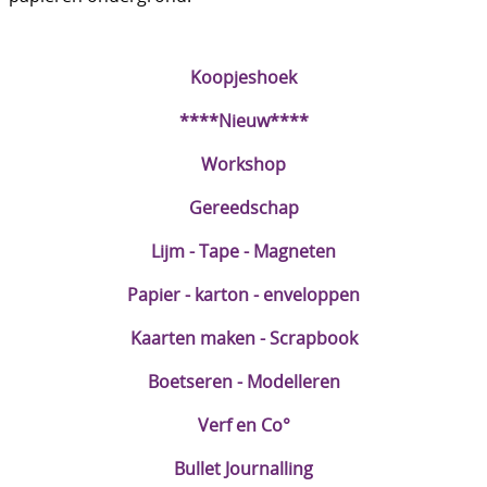
DIY Kits
Merken
Koopjeshoek
Voor de kids
****Nieuw****
Straffe Combo's!!
Workshop
Gereedschap
Lijm - Tape - Magneten
Papier - karton - enveloppen
Kaarten maken - Scrapbook
Boetseren - Modelleren
Verf en Co°
Bullet Journalling