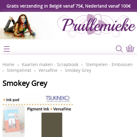
Gratis verzending in België vanaf 75€, Nederland vanaf 100€
Webshop
Koopjeshoek
Home
Home
›
Kaarten maken - Scrapbook
›
Stempelen - Embossen
›
Stempelinkt
›
Versafine
›
Smokey Grey
****Nieuw****
Contact
Smokey Grey
Workshop
Mijn account
Gereedschap
Video's
Lijm - Tape - Magneten
Papier - karton - enveloppen
Blog
Kaarten maken - Scrapbook