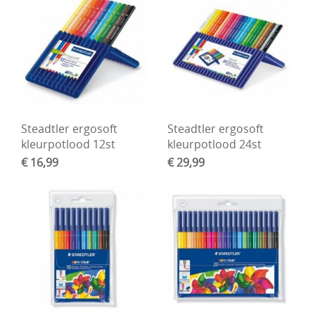
DIY Kits
Merken
Voor de kids
Straffe Combo's!!
Steadtler ergosoft
Steadtler ergosoft
kleurpotlood 12st
kleurpotlood 24st
€ 16,99
€ 29,99