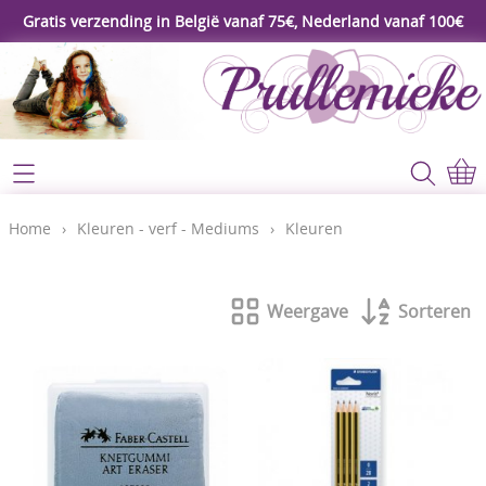
Gratis verzending in België vanaf 75€, Nederland vanaf 100€
Webshop
Koopjeshoek
Home
Home
›
Kleuren - verf - Mediums
›
Kleuren
****Nieuw****
Contact
Workshop
Weergave
Sorteren
Mijn account
Gereedschap
Video's
Lijm - Tape - Magneten
Papier - karton - enveloppen
Blog
Kaarten maken - Scrapbook