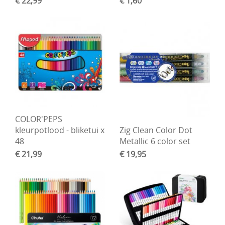
€ 22,99
€ 1,60
COLOR'PEPS
kleurpotlood - bliketui x
Zig Clean Color Dot
48
Metallic 6 color set
€ 21,99
€ 19,95