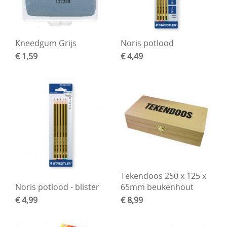
Boetseren - Modelleren
Verf en Co°
Kneedgum Grijs
Noris potlood
€ 1,59
€ 4,49
Bullet Journalling
Tekenen - Schrijven - kleuren
Haken - Vilt
Basis
Bloemen uit crêpepapier of chenille
Kleuren - verf - Mediums
Tekendoos 250 x 125 x
Kleurboeken en Handboeken
Noris potlood - blister
65mm beukenhout
€ 4,99
€ 8,99
Cadeaubon
Diversen