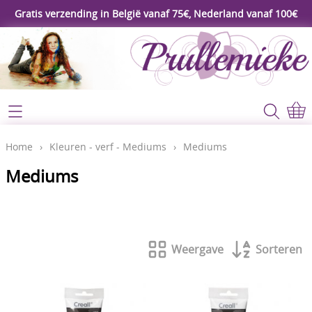
Gratis verzending in België vanaf 75€, Nederland vanaf 100€
Webshop
Koopjeshoek
Home
Home
›
Kleuren - verf - Mediums
›
Mediums
****Nieuw****
Mediums
Contact
Workshop
Mijn account
Gereedschap
Weergave
Sorteren
Video's
Lijm - Tape - Magneten
Papier - karton - enveloppen
Blog
Kaarten maken - Scrapbook