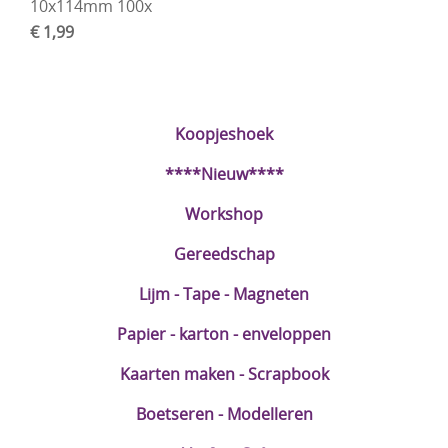
10x114mm 100x
DIY Kits
€ 1,99
Merken
Voor de kids
Koopjeshoek
Straffe Combo's!!
****Nieuw****
Workshop
Gereedschap
Lijm - Tape - Magneten
Papier - karton - enveloppen
Kaarten maken - Scrapbook
Boetseren - Modelleren