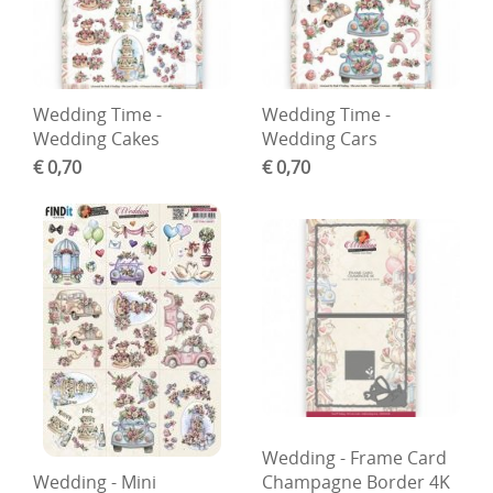
Boetseren - Modelleren
Verf en Co°
Wedding Time -
Wedding Time -
Bullet Journalling
Wedding Cakes
Wedding Cars
€ 0,70
€ 0,70
Tekenen - Schrijven - kleuren
Haken - Vilt
Basis
Bloemen uit crêpepapier of chenille
Kleuren - verf - Mediums
Kleurboeken en Handboeken
Cadeaubon
Wedding - Frame Card
Diversen
Wedding - Mini
Champagne Border 4K