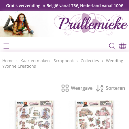
Gratis verzending in België vanaf 75€, Nederland vanaf 100€
Webshop
Koopjeshoek
Home
Home
›
Kaarten maken - Scrapbook
›
Collecties
›
Wedding -
Yvonne Creations
****Nieuw****
Contact
Workshop
Weergave
Sorteren
Mijn account
Gereedschap
Video's
Lijm - Tape - Magneten
Papier - karton - enveloppen
Blog
Kaarten maken - Scrapbook