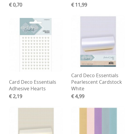
€ 0,70
€ 11,99
DIY Kits
Merken
Voor de kids
Straffe Combo's!!
Card Deco Essentials
Card Deco Essentials
Pearlescent Cardstock
Adhesive Hearts
White
€ 2,19
€ 4,99