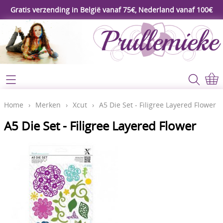
Gratis verzending in België vanaf 75€, Nederland vanaf 100€
Webshop
Koopjeshoek
Home
Home
›
Merken
›
Xcut
›
A5 Die Set - Filigree Layered Flower
****Nieuw****
A5 Die Set - Filigree Layered Flower
Contact
Workshop
Mijn account
Gereedschap
Video's
Lijm - Tape - Magneten
Papier - karton - enveloppen
Blog
Kaarten maken - Scrapbook