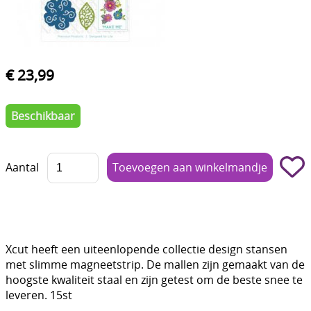
Boetseren - Modelleren
Verf en Co°
€ 23,99
Bullet Journalling
Tekenen - Schrijven - kleuren
Beschikbaar
Haken - Vilt
Basis
Aantal
Bloemen uit crêpepapier of chenille
Kleuren - verf - Mediums
Kleurboeken en Handboeken
Xcut heeft een uiteenlopende collectie design stansen
met slimme magneetstrip. De mallen zijn gemaakt van de
Cadeaubon
hoogste kwaliteit staal en zijn getest om de beste snee te
leveren. 15st
Diversen