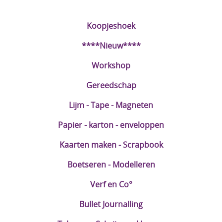
DIY Kits
Koopjeshoek
Merken
****Nieuw****
Voor de kids
Workshop
Straffe Combo's!!
Gereedschap
Lijm - Tape - Magneten
Papier - karton - enveloppen
Kaarten maken - Scrapbook
Boetseren - Modelleren
Verf en Co°
Bullet Journalling