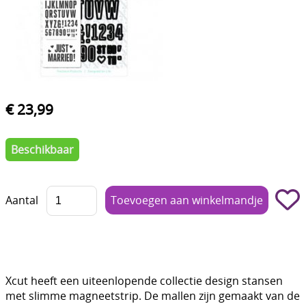
Boetseren - Modelleren
Verf en Co°
Bullet Journalling
Tekenen - Schrijven - kleuren
€ 23,99
Haken - Vilt
Beschikbaar
Basis
Bloemen uit crêpepapier of chenille
Aantal
Kleuren - verf - Mediums
Kleurboeken en Handboeken
Cadeaubon
Xcut heeft een uiteenlopende collectie design stansen
met slimme magneetstrip. De mallen zijn gemaakt van de
Diversen