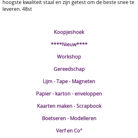
hoogste kwaliteit staal en zijn getest om de beste snee te
DIY Kits
leveren. 48st
Merken
Koopjeshoek
Voor de kids
****Nieuw****
Straffe Combo's!!
Workshop
Gereedschap
Lijm - Tape - Magneten
Papier - karton - enveloppen
Kaarten maken - Scrapbook
Boetseren - Modelleren
Verf en Co°