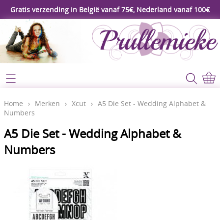
Gratis verzending in België vanaf 75€, Nederland vanaf 100€
Webshop
Koopjeshoek
Home
Home
›
Merken
›
Xcut
›
A5 Die Set - Wedding Alphabet &
Numbers
****Nieuw****
Contact
A5 Die Set - Wedding Alphabet &
Workshop
Numbers
Mijn account
Gereedschap
Video's
Lijm - Tape - Magneten
Papier - karton - enveloppen
Blog
Kaarten maken - Scrapbook